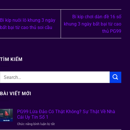
Bí kíp chơi dàn đề 16 số
Bí kíp nuôi lô khung 3 ngày
khung 3 ngày bất bại từ cao
bất bại từ cao thủ soi cầu
thủ PG99
TÌM KIẾM
BÀI VIẾT MỚI
PG99 Lừa Đảo Có Thật Không? Sự Thật Về Nhà
Cái Uy Tín Số 1
ở
Chức năng bình luận bị tắt
PG99