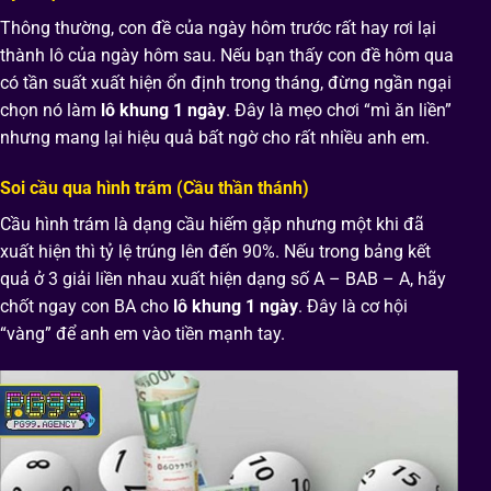
Thông thường, con đề của ngày hôm trước rất hay rơi lại
thành lô của ngày hôm sau. Nếu bạn thấy con đề hôm qua
có tần suất xuất hiện ổn định trong tháng, đừng ngần ngại
chọn nó làm
lô khung 1 ngày
. Đây là mẹo chơi “mì ăn liền”
nhưng mang lại hiệu quả bất ngờ cho rất nhiều anh em.
Soi cầu qua hình trám (Cầu thần thánh)
Cầu hình trám là dạng cầu hiếm gặp nhưng một khi đã
xuất hiện thì tỷ lệ trúng lên đến 90%. Nếu trong bảng kết
quả ở 3 giải liền nhau xuất hiện dạng số A – BAB – A, hãy
chốt ngay con BA cho
lô khung 1 ngày
. Đây là cơ hội
“vàng” để anh em vào tiền mạnh tay.