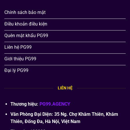
Chính sách bảo mật
Điều khoản điều kiện
Quên mật khẩu PG99
Liên hệ PG99
Giới thiệu PG99
Đại lý PG99
LIÊN HỆ
Thương hiệu:
PG99.AGENCY
Văn Phòng Đại Diện: 35 Ng. Chợ Khâm Thiên, Khâm
Thiên, Đống Đa, Hà Nội, Việt Nam