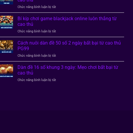
cầu
hũ
ở
Chức năng bình luận bị tắt
rồng
từ
Bí
hổ
cao
kíp
Bí kíp chơi game blackjack online luôn thắng từ
PG99:
thủ
chơi
Chiến
cao thủ
luôn
sicbo
thuật
thắng
ở
Chức năng bình luận bị tắt
game
đánh
Bí
luôn
đâu
kíp
Cách nuôi dàn đề 50 số 2 ngày bất bại từ cao thủ
thắng:
thắng
chơi
Cách
PG99
đó
game
soi
ở
Chức năng bình luận bị tắt
blackjack
cầu
Cách
online
từ
nuôi
Dàn đề 16 số khung 3 ngày: Mẹo chơi bất bại từ
luôn
cao
dàn
thắng
cao thủ
thủ
đề
từ
ở
Chức năng bình luận bị tắt
50
cao
Dàn
số
thủ
đề
2
16
ngày
số
bất
khung
bại
3
từ
ngày:
cao
Mẹo
thủ
chơi
PG99
bất