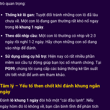
trò quan trọng:
Thống kê lô gan:
Tuyệt đối tránh những con lô đã lâu
chưa về. Một con lô đang gan thường rất khó nổ ngay
trong
lô khung 1 ngày
.
Theo dõi nhịp cầu:
Một con lô thường có nhịp về 2-3
ngày rồi nghỉ 1-2 ngày. Hãy chọn những con số đang
vào nhịp để đánh.
Sử dụng công cụ hỗ trợ:
Hiện nay có rất nhiều phần
mềm soi cầu tự động giúp bạn lọc số nhanh chóng. Tại
PG99
, chúng tôi cung cấp các bảng thống kê tần suất
chi tiết nhất để anh em tham khảo.
Tâm lý – Yếu tố then chốt khi đánh khung ngắn
ngày
Đánh
lô khung 1 ngày
đòi hỏi một “cái đầu lạnh”. Nếu
ngày hôm đó lô không về, bạn cần bình tĩnh để phân tích