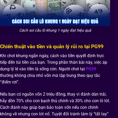
Cách soi cầu lô khung 1 ngày đạt hiệu quả
Chiến thuật vào tiền và quản lý rủi ro tại PG99
Khi chơi khung ngắn ngày, cách vào tiền quyết định trực
tiếp đến túi tiền của bạn. Trong phần thân bài này, việc áp
dụng tỷ lệ vào tiền là sống còn. Người chơi tại
PG99
thường không chia nhỏ vốn mà tập trung theo quy tắc
“điểm rơi”.
Nếu bạn có nguồn vốn 2 triệu đồng, thay vì đánh dàn trải,
hãy dồn 70% cho con bạch thủ chính và 30% cho con lô lót.
Cách đánh này giúp bạn bảo toàn vốn nếu con chính
không về nhưng con lót nổ. Tuyệt đối tránh tâm lý “tất tay”