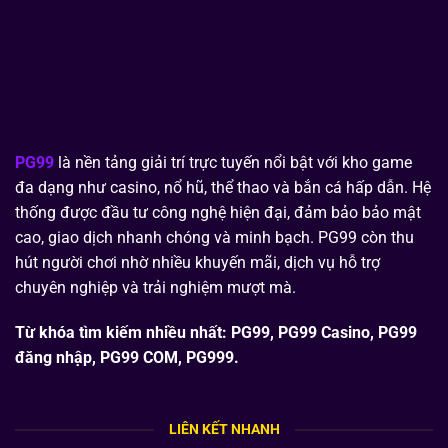
bại
từ
cao
thủ
PG99
là nền tảng giải trí trực tuyến nổi bật với kho game
đa dạng như casino, nổ hũ, thể thao và bắn cá hấp dẫn. Hệ
thống được đầu tư công nghệ hiện đại, đảm bảo bảo mật
cao, giao dịch nhanh chóng và minh bạch. PG99 còn thu
hút người chơi nhờ nhiều khuyến mãi, dịch vụ hỗ trợ
chuyên nghiệp và trải nghiệm mượt mà.
Từ khóa tìm kiếm nhiều nhất: PG99, PG99 Casino, PG99
đăng nhập, PG99 COM, PG999.
LIÊN KẾT NHANH