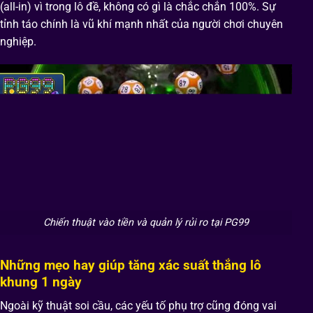
(all-in) vì trong lô đề, không có gì là chắc chắn 100%. Sự
tỉnh táo chính là vũ khí mạnh nhất của người chơi chuyên
nghiệp.
Chiến thuật vào tiền và quản lý rủi ro tại PG99
Những mẹo hay giúp tăng xác suất thắng lô
khung 1 ngày
Ngoài kỹ thuật soi cầu, các yếu tố phụ trợ cũng đóng vai