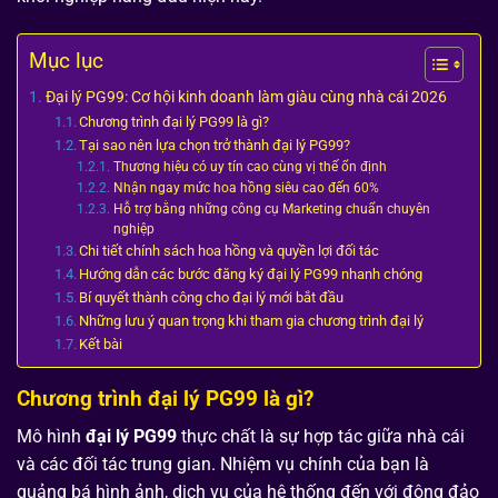
Mục lục
Đại lý PG99: Cơ hội kinh doanh làm giàu cùng nhà cái 2026
Chương trình đại lý PG99 là gì?
Tại sao nên lựa chọn trở thành đại lý PG99?
Thương hiệu có uy tín cao cùng vị thế ổn định
Nhận ngay mức hoa hồng siêu cao đến 60%
Hỗ trợ bằng những công cụ Marketing chuẩn chuyên
nghiệp
Chi tiết chính sách hoa hồng và quyền lợi đối tác
Hướng dẫn các bước đăng ký đại lý PG99 nhanh chóng
Bí quyết thành công cho đại lý mới bắt đầu
Những lưu ý quan trọng khi tham gia chương trình đại lý
Kết bài
Chương trình đại lý PG99 là gì?
Mô hình
đại lý PG99
thực chất là sự hợp tác giữa nhà cái
và các đối tác trung gian. Nhiệm vụ chính của bạn là
quảng bá hình ảnh, dịch vụ của hệ thống đến với đông đảo