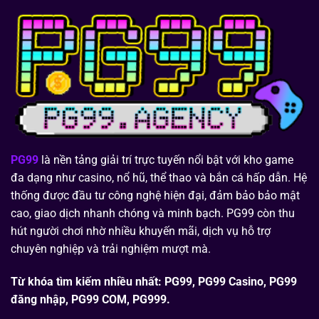
PG99
là nền tảng giải trí trực tuyến nổi bật với kho game
đa dạng như casino, nổ hũ, thể thao và bắn cá hấp dẫn. Hệ
thống được đầu tư công nghệ hiện đại, đảm bảo bảo mật
cao, giao dịch nhanh chóng và minh bạch. PG99 còn thu
hút người chơi nhờ nhiều khuyến mãi, dịch vụ hỗ trợ
chuyên nghiệp và trải nghiệm mượt mà.
Từ khóa tìm kiếm nhiều nhất: PG99, PG99 Casino, PG99
đăng nhập, PG99 COM, PG999.