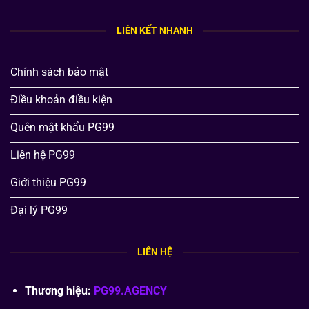
LIÊN KẾT NHANH
Chính sách bảo mật
Điều khoản điều kiện
Quên mật khẩu PG99
Liên hệ PG99
Giới thiệu PG99
Đại lý PG99
LIÊN HỆ
Thương hiệu:
PG99.AGENCY