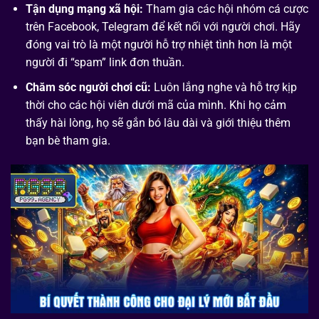
Tận dụng mạng xã hội:
Tham gia các hội nhóm cá cược
trên Facebook, Telegram để kết nối với người chơi. Hãy
đóng vai trò là một người hỗ trợ nhiệt tình hơn là một
người đi “spam” link đơn thuần.
Chăm sóc người chơi cũ:
Luôn lắng nghe và hỗ trợ kịp
thời cho các hội viên dưới mã của mình. Khi họ cảm
thấy hài lòng, họ sẽ gắn bó lâu dài và giới thiệu thêm
bạn bè tham gia.