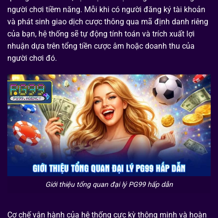
người chơi tiềm năng. Mỗi khi có người đăng ký tài khoản
và phát sinh giao dịch cược thông qua mã định danh riêng
của bạn, hệ thống sẽ tự động tính toán và trích xuất lợi
nhuận dựa trên tổng tiền cược âm hoặc doanh thu của
người chơi đó.
Giới thiệu tổng quan đại lý PG99 hấp dẫn
Cơ chế vận hành của hệ thống cực kỳ thông minh và hoàn