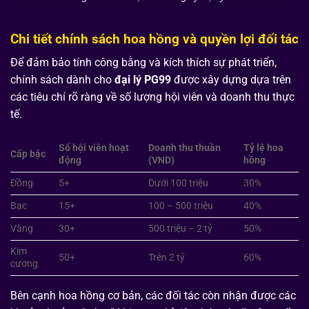
Chi tiết chính sách hoa hồng và quyền lợi đối tác
Để đảm bảo tính công bằng và kích thích sự phát triển,
chính sách dành cho
đại lý PG99
được xây dựng dựa trên
các tiêu chí rõ ràng về số lượng hội viên và doanh thu thực
tế.
Số hội viên hoạt
Doanh thu thuần
Tỷ lệ hoa
Cấp bậc
động
(VND)
hồng
Đồng
5+
Dưới 100 triệu
30%
Bạc
15+
100 – 500 triệu
40%
Vàng
30+
500 triệu – 2 tỷ
50%
Kim
50+
Trên 2 tỷ
60%
cương
Bên cạnh hoa hồng cơ bản, các đối tác còn nhận được các