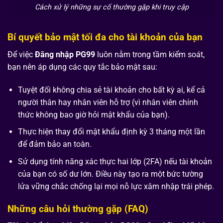
Cách xử lý những sự cố thường gặp khi truy cập
Bí quyết bảo mật tối đa cho tài khoản của bạn
Để việc
Đăng nhập PG99
luôn nằm trong tầm kiểm soát,
bạn nên áp dụng các quy tắc bảo mật sau:
Tuyệt đối không chia sẻ tài khoản cho bất kỳ ai, kể cả
người thân hay nhân viên hỗ trợ (vì nhân viên chính
thức không bao giờ hỏi mật khẩu của bạn).
Thực hiện thay đổi mật khẩu định kỳ 3 tháng một lần
để đảm bảo an toàn.
Sử dụng tính năng xác thực hai lớp (2FA) nếu tài khoản
của bạn có số dư lớn. Điều này tạo ra một bức tường
lửa vững chắc chống lại mọi nỗ lực xâm nhập trái phép.
Những câu hỏi thường gặp (FAQ)