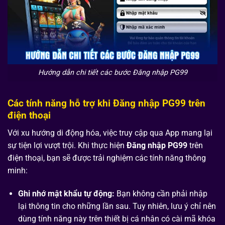
Hướng dẫn chi tiết các bước Đăng nhập PG99
Các tính năng hỗ trợ khi Đăng nhập PG99 trên
điện thoại
Với xu hướng di động hóa, việc truy cập qua App mang lại
sự tiện lợi vượt trội. Khi thực hiện
Đăng nhập PG99
trên
điện thoại, bạn sẽ được trải nghiệm các tính năng thông
minh:
Ghi nhớ mật khẩu tự động:
Bạn không cần phải nhập
lại thông tin cho những lần sau. Tuy nhiên, lưu ý chỉ nên
dùng tính năng này trên thiết bị cá nhân có cài mã khóa