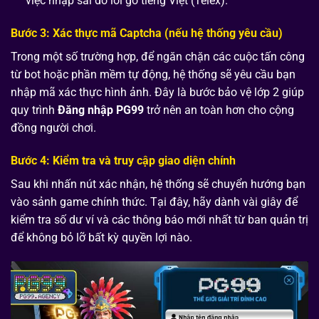
việc nhập sai do lỗi gõ tiếng Việt (Telex).
Bước 3: Xác thực mã Captcha (nếu hệ thống yêu cầu)
Trong một số trường hợp, để ngăn chặn các cuộc tấn công
từ bot hoặc phần mềm tự động, hệ thống sẽ yêu cầu bạn
nhập mã xác thực hình ảnh. Đây là bước bảo vệ lớp 2 giúp
quy trình
Đăng nhập PG99
trở nên an toàn hơn cho cộng
đồng người chơi.
Bước 4: Kiểm tra và truy cập giao diện chính
Sau khi nhấn nút xác nhận, hệ thống sẽ chuyển hướng bạn
vào sảnh game chính thức. Tại đây, hãy dành vài giây để
kiểm tra số dư ví và các thông báo mới nhất từ ban quản trị
để không bỏ lỡ bất kỳ quyền lợi nào.