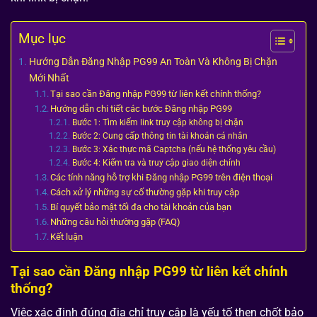
Mục lục
Hướng Dẫn Đăng Nhập PG99 An Toàn Và Không Bị Chặn
Mới Nhất
Tại sao cần Đăng nhập PG99 từ liên kết chính thống?
Hướng dẫn chi tiết các bước Đăng nhập PG99
Bước 1: Tìm kiếm link truy cập không bị chặn
Bước 2: Cung cấp thông tin tài khoản cá nhân
Bước 3: Xác thực mã Captcha (nếu hệ thống yêu cầu)
Bước 4: Kiểm tra và truy cập giao diện chính
Các tính năng hỗ trợ khi Đăng nhập PG99 trên điện thoại
Cách xử lý những sự cố thường gặp khi truy cập
Bí quyết bảo mật tối đa cho tài khoản của bạn
Những câu hỏi thường gặp (FAQ)
Kết luận
Tại sao cần Đăng nhập PG99 từ liên kết chính
thống?
Việc xác định đúng địa chỉ truy cập là yếu tố then chốt bảo