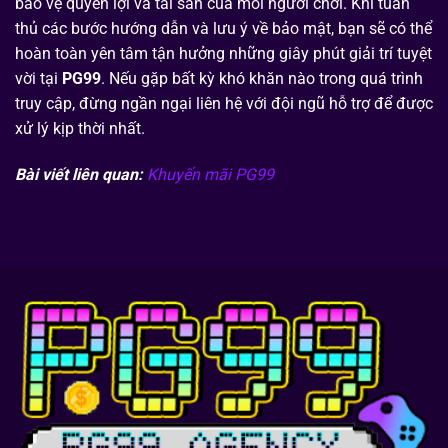
bảo vệ quyền lợi và tài sản của mỗi người chơi.
Khi tuân
thủ các bước hướng dẫn và lưu ý về bảo mật, bạn sẽ có
thể
hoàn toàn yên tâm tận hưởng những giây phút giải trí tuyệt
vời tại
PG99
. Nếu gặp bất kỳ khó khăn nào trong quá trình
truy cập, đừng ngần ngại liên hệ với đội ngũ hỗ trợ để được
xử lý kịp thời nhất.
Bài viết liên quan:
Khuyến mãi PG99