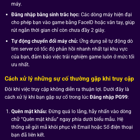
máy.
Đăng nhập bằng sinh trắc học:
Các dòng máy hiện đại
cho phép bạn vào game bằng FaceID hoặc vân tay, giúp
rút ngắn thời gian chỉ còn chưa đầy 2 giây.
Tự động chuyển đổi máy chủ:
Ứng dụng sẽ tự động dò
tìm server có tốc độ phản hồi nhanh nhất tại khu vực
của bạn, đảm bảo việc trải nghiệm game luôn ở mức tối
ưu nhất.
Cách xử lý những sự cố thường gặp khi truy cập
Đôi khi việc truy cập không diễn ra thuận lợi.
Dưới đây là
cách xử lý khi bạn gặp sự cố trong lúc
Đăng nhập PG99
:
Quên mật khẩu:
Đừng quá lo lắng, hãy nhấn vào dòng
chữ “Quên mật khẩu” ngay phía dưới biểu mẫu. Hệ
thống sẽ gửi mã khôi phục về Email hoặc Số điện thoại
bạn đã liên kết.