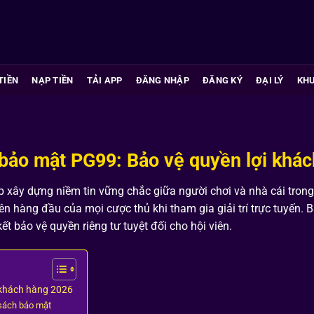
TIỀN
NẠP TIỀN
TẢI APP
ĐĂNG NHẬP
ĐĂNG KÝ
ĐẠI LÝ
KHU
bảo mật PG99: Bảo vệ quyền lợi khá
úp xây dựng niềm tin vững chắc giữa người chơi và nhà cái tron
iên hàng đầu của mọi cược thủ khi tham gia giải trí trực tuyến. Bà
kết bảo vệ quyền riêng tư tuyệt đối cho hội viên.
 khách hàng 2026
 sách bảo mật