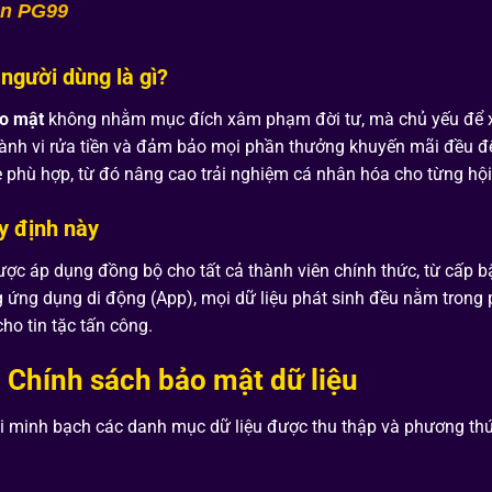
ện PG99
 người dùng là gì?
ảo mật
không nhằm mục đích xâm phạm đời tư, mà chủ yếu để xá
hành vi rửa tiền và đảm bảo mọi phần thưởng khuyến mãi đều đến
 phù hợp, từ đó nâng cao trải nghiệm cá nhân hóa cho từng hội
y định này
ợc áp dụng đồng bộ cho tất cả thành viên chính thức, từ cấp b
ng ứng dụng
di động (App), mọi dữ liệu phát sinh đều nằm trong
ho tin tặc tấn công.
g Chính sách bảo mật dữ liệu
ai minh bạch các danh mục dữ liệu được thu thập và phương th