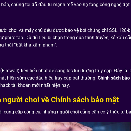
 bản, chúng tôi đã đầu tư mạnh mẽ vào hạ tầng công nghệ đạt t
a người chơi và máy chủ đều được bảo vệ bởi chứng chỉ SSL 128-
 tự phức tạp.
Dù dữ liệu bị chặn trong quá trình truyền, kẻ xấu c
ạng thái “bất khả xâm phạm”.
Firewall) tiên tiến nhất để sàng lọc lưu lượng truy cập. Đây là
hát hiện sớm các dấu hiệu truy cập bất thường.
Chính sách bảo
 hack tài khoản mới nhất hiện nay.
 người chơi về Chính sách bảo mật
cái cung cấp công cụ, nhưng người chơi cũng cần có ý thức tự bả