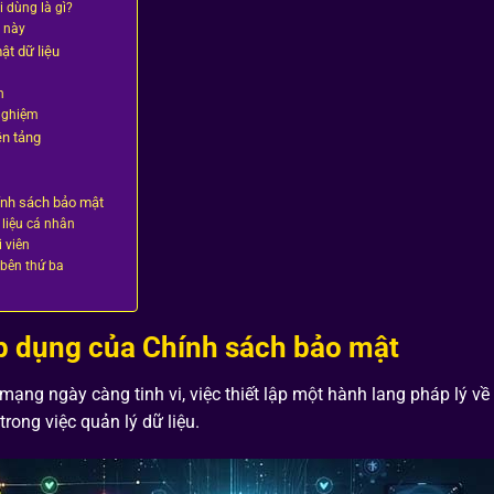
i dùng là gì?
h này
ật dữ liệu
n
 nghiệm
ền tảng
ính sách bảo mật
 liệu cá nhân
 viên
 bên thứ ba
p dụng của Chính sách bảo mật
ạng ngày càng tinh vi, việc thiết lập một hành lang pháp lý về
rong việc quản lý dữ liệu.