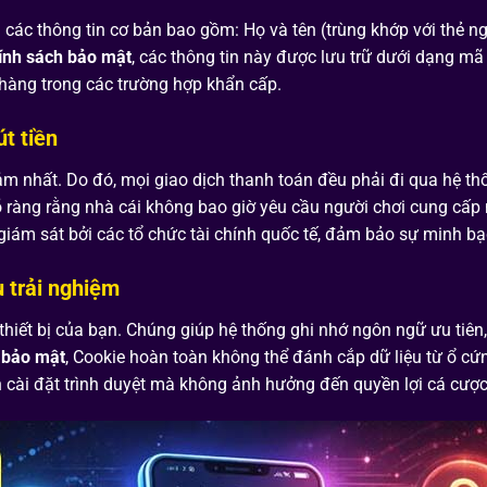
 các thông tin cơ bản bao gồm: Họ và tên (trùng khớp với thẻ ngâ
ính sách bảo mật
, các thông tin này được lưu trữ dưới dạng m
 hàng trong các trường hợp khẩn cấp.
t tiền
ảm nhất.
Do đó, mọi giao dịch thanh toán đều phải đi qua hệ th
 ràng rằng nhà cái không bao giờ yêu cầu người chơi cung cấp m
giám sát bởi các tổ chức tài chính quốc tế, đảm bảo sự minh b
u trải nghiệm
n thiết bị của bạn. Chúng giúp hệ thống ghi nhớ ngôn ngữ ưu tiên
 bảo mật
, Cookie hoàn toàn không thể đánh cắp dữ liệu từ ổ cứ
 cài đặt trình duyệt mà không ảnh hưởng đến quyền lợi cá cược