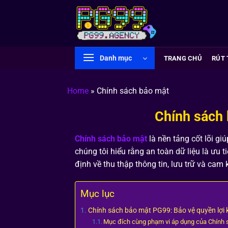
Bỏ
qua
nội
dung
Danh mục
TRANG CHỦ
RÚT 
Home
»
Chính sách bảo mật
Chính sách 
Chính sách bảo mật
là nền tảng cốt lõi gi
chúng tôi hiểu rằng an toàn dữ liệu là ưu t
định về thu thập thông tin, lưu trữ và cam 
Mục lục
Chính sách bảo mật PG99: Bảo vệ quyền lợi
Mục đích cùng phạm vi áp dụng của Chính