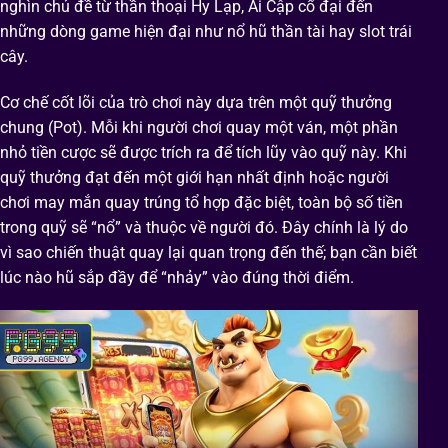
nghìn chủ đề từ thần thoại Hy Lạp, Ai Cập cổ đại đến
những dòng game hiện đại như nổ hũ thần tài hay slot trái
cây.
Cơ chế cốt lõi của trò chơi này dựa trên một quỹ thưởng
chung (Pot). Mỗi khi người chơi quay một ván, một phần
nhỏ tiền cược sẽ được trích ra để tích lũy vào quỹ này. Khi
quỹ thưởng đạt đến một giới hạn nhất định hoặc người
chơi may mắn quay trúng tổ hợp đặc biệt, toàn bộ số tiền
trong quỹ sẽ “nổ” và thuộc về người đó. Đây chính là lý do
vì sao chiến thuật quay lại quan trọng đến thế; bạn cần biết
lúc nào hũ sắp đầy để “nhảy” vào đúng thời điểm.