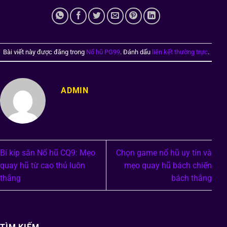
Bài viết này được đăng trong
Nổ hũ PG99
. Đánh dấu
liên kết thường trực
.
ADMIN
Bí kíp săn Nổ hũ CQ9: Mẹo
Chọn game nổ hũ uy tín và
quay hũ từ cao thủ luôn
mẹo quay hũ bách chiến
thắng
bách thắng