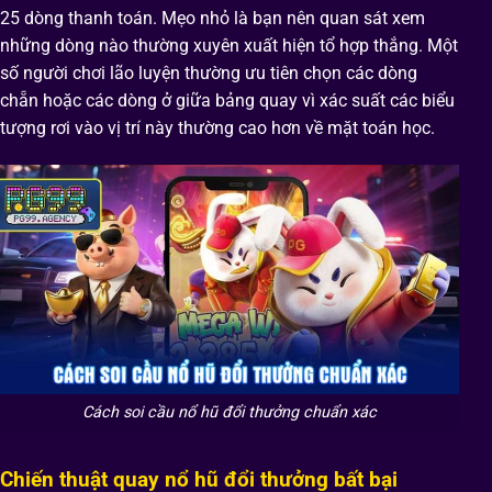
25 dòng thanh toán. Mẹo nhỏ là bạn nên quan sát xem
những dòng nào thường xuyên xuất hiện tổ hợp thắng. Một
số người chơi lão luyện thường ưu tiên chọn các dòng
chẵn hoặc các dòng ở giữa bảng quay vì xác suất các biểu
tượng rơi vào vị trí này thường cao hơn về mặt toán học.
Cách soi cầu nổ hũ đổi thưởng chuẩn xác
Chiến thuật quay nổ hũ đổi thưởng bất bại