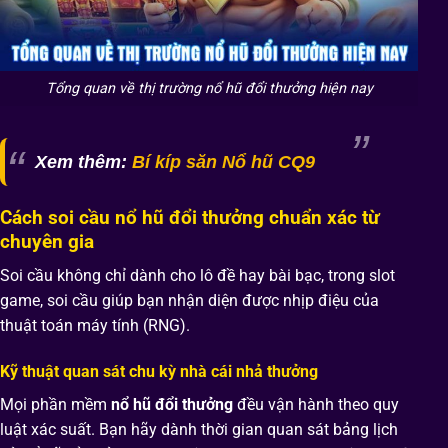
Tổng quan về thị trường nổ hũ đổi thưởng hiện nay
Xem thêm:
Bí kíp săn Nổ hũ CQ9
Cách soi cầu nổ hũ đổi thưởng chuẩn xác từ
chuyên gia
Soi cầu không chỉ dành cho lô đề hay bài bạc, trong slot
game, soi cầu giúp bạn nhận diện được nhịp điệu của
thuật toán máy tính (RNG).
Kỹ thuật quan sát chu kỳ nhà cái nhả thưởng
Mọi phần mềm
nổ hũ đổi thưởng
đều vận hành theo quy
luật xác suất. Bạn hãy dành thời gian quan sát bảng lịch