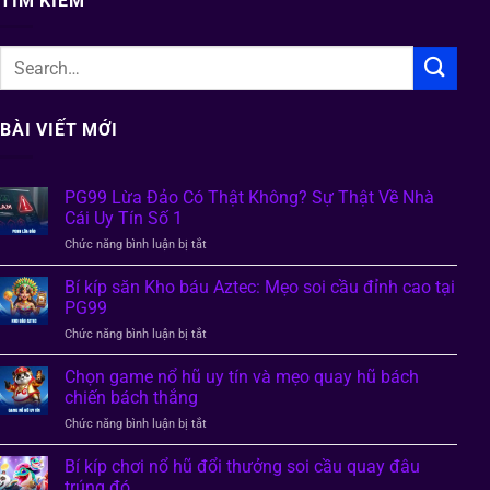
TÌM KIẾM
BÀI VIẾT MỚI
PG99 Lừa Đảo Có Thật Không? Sự Thật Về Nhà
Cái Uy Tín Số 1
ở
Chức năng bình luận bị tắt
PG99
Lừa
Bí kíp săn Kho báu Aztec: Mẹo soi cầu đỉnh cao tại
Đảo
PG99
Có
ở
Chức năng bình luận bị tắt
Thật
Bí
Không?
kíp
Chọn game nổ hũ uy tín và mẹo quay hũ bách
Sự
săn
Thật
chiến bách thắng
Kho
Về
ở
Chức năng bình luận bị tắt
báu
Nhà
Chọn
Aztec:
Cái
game
Bí kíp chơi nổ hũ đổi thưởng soi cầu quay đâu
Mẹo
Uy
nổ
soi
trúng đó
Tín