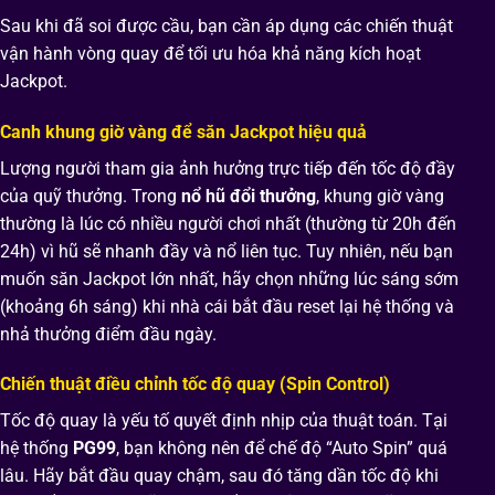
Sau khi đã soi được cầu, bạn cần áp dụng các chiến thuật
vận hành vòng quay để tối ưu hóa khả năng kích hoạt
Jackpot.
Canh khung giờ vàng để săn Jackpot hiệu quả
Lượng người tham gia ảnh hưởng trực tiếp đến tốc độ đầy
của quỹ thưởng. Trong
nổ hũ đổi thưởng
, khung giờ vàng
thường là lúc có nhiều người chơi nhất (thường từ 20h đến
24h) vì hũ sẽ nhanh đầy và nổ liên tục. Tuy nhiên, nếu bạn
muốn săn Jackpot lớn nhất, hãy chọn những lúc sáng sớm
(khoảng 6h sáng) khi nhà cái bắt đầu reset lại hệ thống và
nhả thưởng điểm đầu ngày.
Chiến thuật điều chỉnh tốc độ quay (Spin Control)
Tốc độ quay là yếu tố quyết định nhịp của thuật toán. Tại
hệ thống
PG99
, bạn không nên để chế độ “Auto Spin” quá
lâu. Hãy bắt đầu quay chậm, sau đó tăng dần tốc độ khi